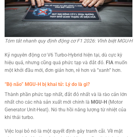
Tóm tắt nhanh quy định động cơ F1 2026: Vĩnh biệt MGU-H
Kỷ nguyên động cơ V6 Turbo-Hybrid hiện tại, dù cực kỳ
hiệu quả, nhưng cũng quá phức tạp và đắt đỏ.
FIA
muốn
một khởi đầu mới, đơn giản hơn, rẻ hơn và “xanh” hơn.
“Bộ não” MGU-H bị khai tử: Lý do là gì?
Thành phần phức tạp nhất, đắt đỏ nhất và là rào cản lớn
nhất cho các nhà sản xuất mới chính là
MGU-H
(Motor
Generator Unit-Heat). Nó thu hồi năng lượng từ nhiệt của
khí thải turbo.
Việc loại bỏ nó là một quyết định gây tranh cãi. Về mặt