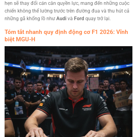
hẹn sẽ thay đổi cán cân quyền lực, mang đến những cuộc
chiến không thể lường trước trên đường đua và thu hút cả
những gã khổng lồ như
Audi
và
Ford
quay trở lại.
Tóm tắt nhanh quy định động cơ F1 2026: Vĩnh
biệt MGU-H