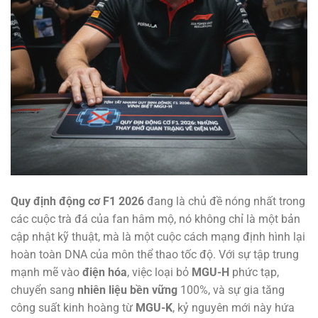
Quy định động cơ F1 2026
đang là chủ đề nóng nhất trong
các cuộc trà đá của fan hâm mộ, nó không chỉ là một bản
cập nhật kỹ thuật, mà là một cuộc cách mạng định hình lại
hoàn toàn DNA của môn thể thao tốc độ. Với sự tập trung
mạnh mẽ vào
điện hóa
, việc loại bỏ
MGU-H
phức tạp,
chuyển sang
nhiên liệu bền vững
100%, và sự gia tăng
công suất kinh hoàng từ
MGU-K
, kỷ nguyên mới này hứa