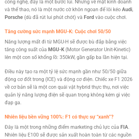
công nghệ, đây là một bước lùi. Nhưng về mặt kinh doanh
và thể thao, nó là một nước cờ khôn ngoan để lôi kéo
Audi
,
Porsche
(dù đã rút lui phút chót) và
Ford
vào cuộc chơi.
Tăng cường sức mạnh MGU-K: Cuộc chơi 50/50
Năng lượng mất đi từ MGU-H sẽ được bù đắp bằng việc
tăng công suất của
MGU-K
(Motor Generator Unit-Kinetic)
lên một con số khổng lồ: 350kW, gần gấp ba lần hiện tại.
Điều này tạo ra một tỷ lệ sức mạnh gần như 50/50 giữa
động cơ đốt trong (ICE) và động cơ điện. Chiếc xe F1 2026
về cơ bản sẽ là một con quái vật hybrid thực thụ, nơi việc
quản lý năng lượng điện sẽ quan trọng không kém gì việc
đạp ga.
Nhiên liệu bền vững 100%: F1 có thực sự “xanh”?
Đây là một trong những điểm marketing chủ lực của
FIA
.
Nhiên liệu E100 sẽ được sản xuất hoàn toàn từ các nguồn