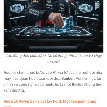
Tác động đến cuộc đua: Xe sẽ trông như thế nào và chạy
ra sao?
Audi
sẽ chính thức bước vào F1 với tư cách là một đội nhà
máy, tiếp quản hoàn toàn đội đua
Sauber
. Với tiềm lực tài
chính và công nghệ của mình, họ là một thế lực không thể
xem thường.
Red Bull Powertrains
bắt tay
Ford
: Một liên minh đáng