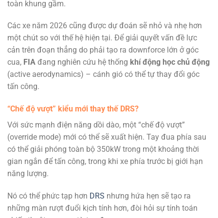
toàn khung gầm.
Các xe năm 2026 cũng được dự đoán sẽ nhỏ và nhẹ hơn
một chút so với thế hệ hiện tại. Để giải quyết vấn đề lực
cản trên đoạn thẳng do phải tạo ra downforce lớn ở góc
cua,
FIA
đang nghiên cứu hệ thống
khí động học chủ động
(active aerodynamics) – cánh gió có thể tự thay đổi góc
tấn công.
“Chế độ vượt” kiểu mới thay thế DRS?
Với sức mạnh điện năng dồi dào, một “chế độ vượt”
(override mode) mới có thể sẽ xuất hiện. Tay đua phía sau
có thể giải phóng toàn bộ 350kW trong một khoảng thời
gian ngắn để tấn công, trong khi xe phía trước bị giới hạn
năng lượng.
Nó có thể phức tạp hơn
DRS
nhưng hứa hẹn sẽ tạo ra
những màn rượt đuổi kịch tính hơn, đòi hỏi sự tính toán