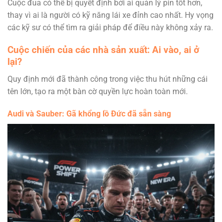
Cuộc đua có thể bị quyết định bởi ai quản lý pin tốt hơn,
thay vì ai là người có kỹ năng lái xe đỉnh cao nhất. Hy vọng
các kỹ sư có thể tìm ra giải pháp để điều này không xảy ra.
Cuộc chiến của các nhà sản xuất: Ai vào, ai ở
lại?
Quy định mới đã thành công trong việc thu hút những cái
tên lớn, tạo ra một bàn cờ quyền lực hoàn toàn mới.
Audi
và
Sauber
: Gã khổng lồ Đức đã sẵn sàng