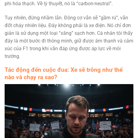
phi hóa thạch. Về lý thuyết, nó là “carbon-neutral”.
Tuy nhiên, đừng nhầm lẫn. Động cơ vẫn sẽ “gầm rú”, vẫn
đốt cháy nhiên liệu. Đây không phải là xe điện. Nó chỉ đơn
giản là sử dụng một loại “xăng” sạch hơn. Cá nhân tôi thấy
đây là một bước đi thông minh, giữ được âm thanh và cảm
xúc của F1 trong khi vẫn đáp ứng được áp lực về môi
trường.
Tác động đến cuộc đua: Xe sẽ trông như thế
nào và chạy ra sao?