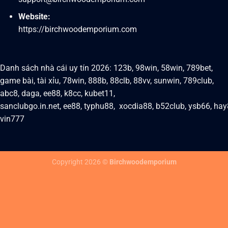
Website:
https://birchwoodemporium.com
Danh sách nhà cái uy tín 2026:
123b
,
98win
,
58win
,
789bet
,
game bài
,
tài xỉu
,
78win
,
888b
,
88clb
,
88vv
,
sunwin
,
789club
,
abc8
,
daga
,
ee88
,
k8cc
,
kubet11
,
sanclubgo.in.net
,
ee88
,
typhu88,
xocdia88
,
b52club
,
ysb66
,
hay
vin777
Copyright 2026 ©
Birchwoodemporium