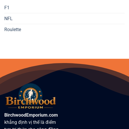
F1
NFL
Roulette
BirchwoodEmporium.com
khẳng định vị thế là điểm