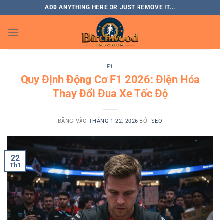
Bỏ
ADD ANYTHING HERE OR JUST REMOVE IT...
qua
nội
dung
F1
Quy Định Động Cơ F1 2026: Điện Hóa
Thay Đổi Đua Xe Tốc Độ
ĐĂNG VÀO
THÁNG 1 22, 2026
BỞI
SEO
22
Th1