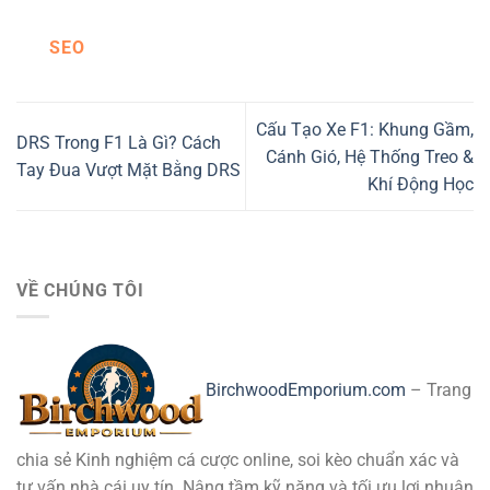
SEO
Cấu Tạo Xe F1: Khung Gầm,
DRS Trong F1 Là Gì? Cách
Cánh Gió, Hệ Thống Treo &
Tay Đua Vượt Mặt Bằng DRS
Khí Động Học
VỀ CHÚNG TÔI
BirchwoodEmporium.com
– Trang
chia sẻ Kinh nghiệm cá cược online, soi kèo chuẩn xác và
tư vấn nhà cái uy tín. Nâng tầm kỹ năng và tối ưu lợi nhuận