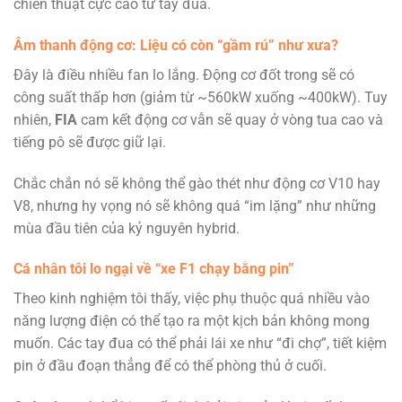
chiến thuật cực cao từ tay đua.
Âm thanh động cơ: Liệu có còn “gầm rú” như xưa?
Đây là điều nhiều fan lo lắng. Động cơ đốt trong sẽ có
công suất thấp hơn (giảm từ ~560kW xuống ~400kW). Tuy
nhiên,
FIA
cam kết động cơ vẫn sẽ quay ở vòng tua cao và
tiếng pô sẽ được giữ lại.
Chắc chắn nó sẽ không thể gào thét như động cơ V10 hay
V8, nhưng hy vọng nó sẽ không quá “im lặng” như những
mùa đầu tiên của kỷ nguyên hybrid.
Cá nhân tôi lo ngại về “xe F1 chạy bằng pin”
Theo kinh nghiệm tôi thấy, việc phụ thuộc quá nhiều vào
năng lượng điện có thể tạo ra một kịch bản không mong
muốn. Các tay đua có thể phải lái xe như “đi chợ”, tiết kiệm
pin ở đầu đoạn thẳng để có thể phòng thủ ở cuối.