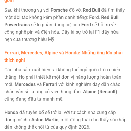
gờm
Sau khi thương vụ với
Porsche
đổ vỡ,
Red Bull
đã tìm thấy
một đối tác không kém phần danh tiếng:
Ford
.
Red Bull
Powertrains
sẽ lo phần động cơ, còn
Ford
sẽ hỗ trợ về
công nghệ pin và điện hóa. Đây là sự trở lại F1 đầy hứa
hẹn của thương hiệu Mỹ.
Ferrari
,
Mercedes
,
Alpine
và
Honda
: Những ông lớn phải
thích nghi
Các nhà sản xuất hiện tại không thể ngủ quên trên chiến
thắng. Họ phải thiết kế một đơn vị năng lượng hoàn toàn
mới.
Mercedes
và
Ferrari
với kinh nghiệm dày dặn chắc
chắn vẫn sẽ là ứng cử viên hàng đầu.
Alpine (Renault)
cũng đang đầu tư mạnh mẽ.
Honda
đã tuyên bố sẽ trở lại với tư cách nhà cung cấp
động cơ cho
Aston Martin
, một động thái cho thấy sức hấp
dẫn không thể chối từ của quy định 2026.