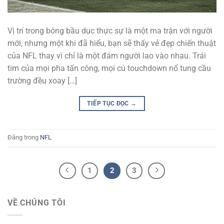
Vị trí trong bóng bầu dục thực sự là một ma trận với người
mới, nhưng một khi đã hiểu, bạn sẽ thấy vẻ đẹp chiến thuật
của NFL thay vì chỉ là một đám người lao vào nhau. Trái
tim của mọi pha tấn công, mọi cú touchdown nổ tung cầu
trường đều xoay […]
TIẾP TỤC ĐỌC
→
Đăng trong
NFL
1
2
3
VỀ CHÚNG TÔI