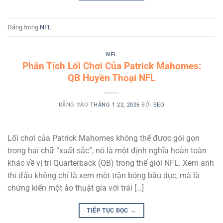
Đăng trong
NFL
NFL
Phân Tích Lối Chơi Của Patrick Mahomes:
QB Huyền Thoại NFL
ĐĂNG VÀO
THÁNG 1 22, 2026
BỞI
SEO
Lối chơi của Patrick Mahomes không thể được gói gọn
trong hai chữ “xuất sắc”, nó là một định nghĩa hoàn toàn
khác về vị trí Quarterback (QB) trong thế giới NFL. Xem anh
thi đấu không chỉ là xem một trận bóng bầu dục, mà là
chứng kiến một ảo thuật gia với trái […]
TIẾP TỤC ĐỌC
→