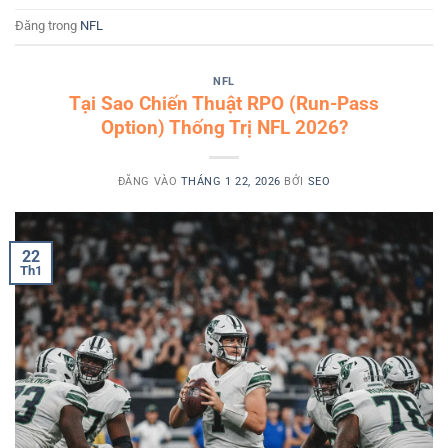
Đăng trong
NFL
NFL
Tại Sao Chiến Thuật RPO (Run-Pass
Option) Thống Trị NFL 2026?
ĐĂNG VÀO
THÁNG 1 22, 2026
BỞI
SEO
22
Th1