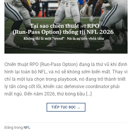
Chiến thuật RPO (Run-Pass Option) đang là thứ vũ khí định
hình lại toàn bộ NFL, và nó sẽ không sớm biến mất. Thay vì
chỉ là một lựa chọn trong playbook, nó đang trở thành triết
lý tấn công cốt lõi, khiến các defensive coordinator phải
mất ngủ. Đến năm 2026, thứ bóng bầu […]
TIẾP TỤC ĐỌC
→
Đăng trong
NFL