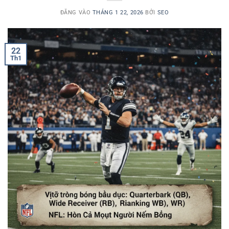
ĐĂNG VÀO
THÁNG 1 22, 2026
BỞI
SEO
22
Th1