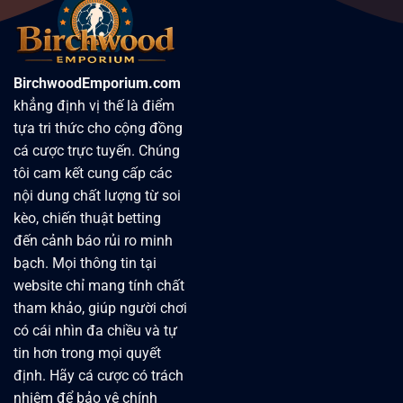
BirchwoodEmporium.com
khẳng định vị thế là điểm
tựa tri thức cho cộng đồng
cá cược trực tuyến. Chúng
tôi cam kết cung cấp các
nội dung chất lượng từ soi
kèo, chiến thuật betting
đến cảnh báo rủi ro minh
bạch. Mọi thông tin tại
website chỉ mang tính chất
tham khảo, giúp người chơi
có cái nhìn đa chiều và tự
tin hơn trong mọi quyết
định. Hãy cá cược có trách
nhiệm để bảo vệ chính