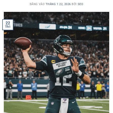
ĐĂNG VÀO
THÁNG 1 22, 2026
BỞI
SEO
22
Th1