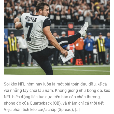
Soi kèo NFL hôm nay luôn là một bài toán đau đầu, kể cả
với những tay chơi lâu năm. Không giống như bóng đá, kèo
NFL biến động liên tục dựa trên báo cáo chấn thương,
phong độ của Quarterback (QB), và thậm chí cả thời tiết.
Việc phân tích kèo cược chấp (Spread), […]