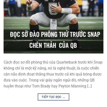
Cách đọc sơ đồ phòng thủ của Quarterback trước khi Snap
không chỉ là một kỹ năng, nó là nghệ thuật, là cuộc chiến
cân não định đoạt thắng thua trước cả khi quả bóng được
đưa vào cuộc. Trong vài giây ngắn ngủi đó, những QB
huyền thoại như Tom Brady hay Peyton Manning […]
TIẾP TỤC ĐỌC
→