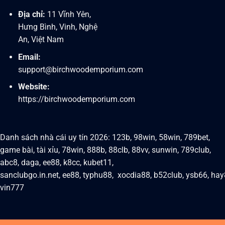
Địa chỉ:
11 Vĩnh Yên,
Hưng Bình, Vinh, Nghệ
An, Việt Nam
Email:
support@birchwoodemporium.com
Website:
https://birchwoodemporium.com
Danh sách nhà cái uy tín 2026:
123b
,
98win
,
58win
,
789bet
,
game bài
,
tài xỉu
,
78win
,
888b
,
88clb
,
88vv
,
sunwin
,
789club
,
abc8
,
daga
,
ee88
,
k8cc
,
kubet11
,
sanclubgo.in.net
,
ee88
,
typhu88,
xocdia88
,
b52club
,
ysb66
,
hay
vin777