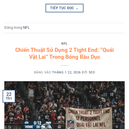
TIẾP TỤC ĐỌC
→
Đăng trong
NFL
NFL
Chiến Thuật Sử Dụng 2 Tight End: “Quái
Vật Lai” Trong Bóng Bầu Dục
ĐĂNG VÀO
THÁNG 1 22, 2026
BỞI
SEO
22
Th1