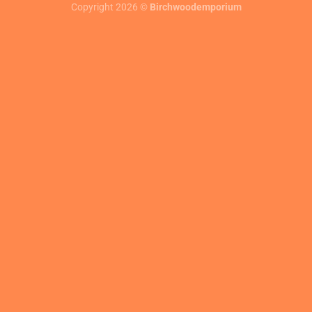
Copyright 2026 ©
Birchwoodemporium