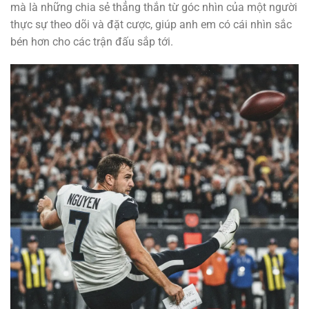
mà là những chia sẻ thẳng thắn từ góc nhìn của một người
thực sự theo dõi và đặt cược, giúp anh em có cái nhìn sắc
bén hơn cho các trận đấu sắp tới.