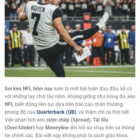
Soi kèo NFL hôm nay
luôn là một bài toán đau đầu, kể cả
với những tay chơi lâu năm. Không giống như bóng đá, kèo
NFL
biến động liên tục dựa trên báo cáo chấn thương,
phong độ của
Quarterback (QB)
, và thậm chí cả thời tiết.
Việc phân tích kèo
cược chấp (Spread)
,
Tài Xỉu
(Over/Under)
hay
Moneyline
đòi hỏi sự nhạy bén và thông
tin chính xác. Bài viết này không phải là sách giáo khoa,