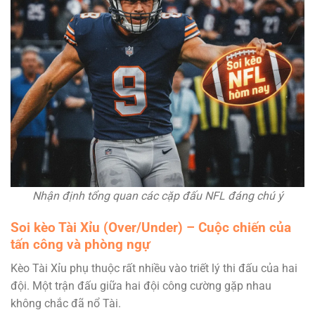
Nhận định tổng quan các cặp đấu NFL đáng chú ý
Soi kèo Tài Xỉu (Over/Under) – Cuộc chiến của
tấn công và phòng ngự
Kèo Tài Xỉu phụ thuộc rất nhiều vào triết lý thi đấu của hai
đội. Một trận đấu giữa hai đội công cường gặp nhau
không chắc đã nổ Tài.