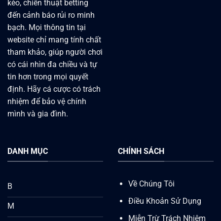
kèo, chiến thuật betting
đến cảnh báo rủi ro minh
bạch. Mọi thông tin tại
website chỉ mang tính chất
tham khảo, giúp người chơi
có cái nhìn đa chiều và tự
tin hơn trong mọi quyết
định. Hãy cá cược có trách
nhiệm để bảo vệ chính
mình và gia đình.
DANH MỤC
CHÍNH SÁCH
Về Chúng Tôi
B
Điều Khoản Sử Dụng
M
Miễn Trừ Trách Nhiệm