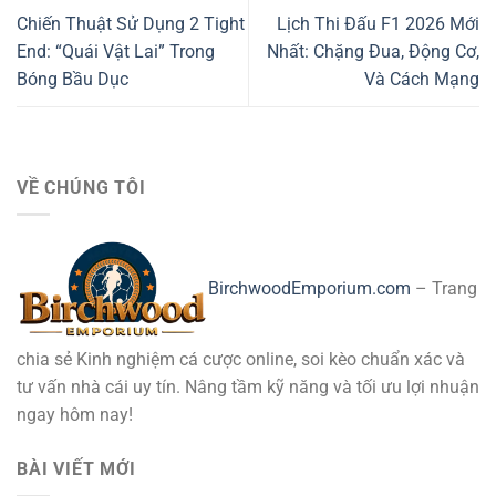
Chiến Thuật Sử Dụng 2 Tight
Lịch Thi Đấu F1 2026 Mới
End: “Quái Vật Lai” Trong
Nhất: Chặng Đua, Động Cơ,
Bóng Bầu Dục
Và Cách Mạng
VỀ CHÚNG TÔI
BirchwoodEmporium.com
– Trang
chia sẻ Kinh nghiệm cá cược online, soi kèo chuẩn xác và
tư vấn nhà cái uy tín. Nâng tầm kỹ năng và tối ưu lợi nhuận
ngay hôm nay!
BÀI VIẾT MỚI