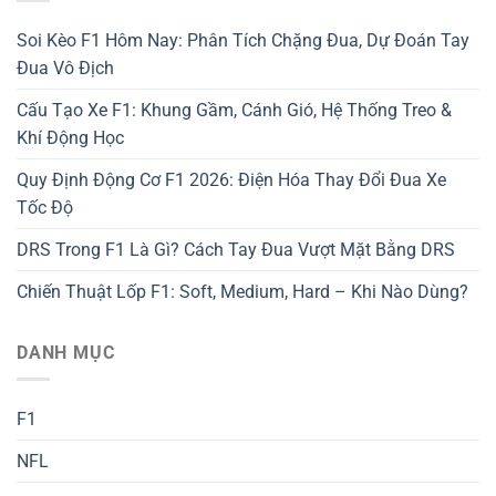
Soi Kèo F1 Hôm Nay: Phân Tích Chặng Đua, Dự Đoán Tay
Đua Vô Địch
Cấu Tạo Xe F1: Khung Gầm, Cánh Gió, Hệ Thống Treo &
Khí Động Học
Quy Định Động Cơ F1 2026: Điện Hóa Thay Đổi Đua Xe
Tốc Độ
DRS Trong F1 Là Gì? Cách Tay Đua Vượt Mặt Bằng DRS
Chiến Thuật Lốp F1: Soft, Medium, Hard – Khi Nào Dùng?
DANH MỤC
F1
NFL