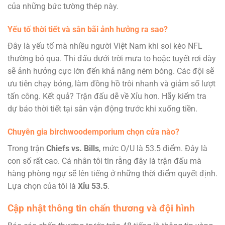
của những bức tường thép này.
Yếu tố thời tiết và sân bãi ảnh hưởng ra sao?
Đây là yếu tố mà nhiều người Việt Nam khi soi kèo NFL
thường bỏ qua. Thi đấu dưới trời mưa to hoặc tuyết rơi dày
sẽ ảnh hưởng cực lớn đến khả năng ném bóng. Các đội sẽ
ưu tiên chạy bóng, làm đồng hồ trôi nhanh và giảm số lượt
tấn công. Kết quả? Trận đấu dễ về Xỉu hơn. Hãy kiểm tra
dự báo thời tiết tại sân vận động trước khi xuống tiền.
Chuyên gia birchwoodemporium chọn cửa nào?
Trong trận
Chiefs vs. Bills
, mức O/U là 53.5 điểm. Đây là
con số rất cao. Cá nhân tôi tin rằng đây là trận đấu mà
hàng phòng ngự sẽ lên tiếng ở những thời điểm quyết định.
Lựa chọn của tôi là
Xỉu 53.5
.
Cập nhật thông tin chấn thương và đội hình