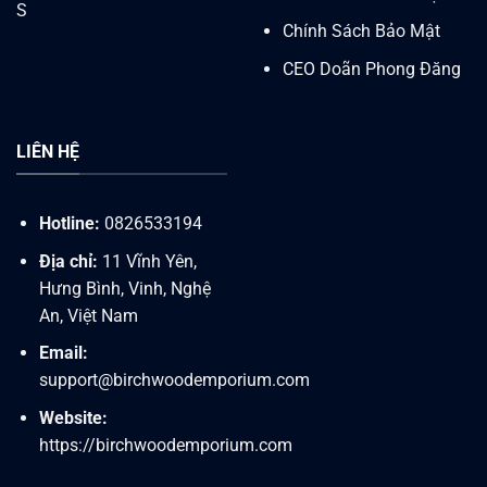
S
Chính Sách Bảo Mật
CEO Doãn Phong Đăng
LIÊN HỆ
Hotline:
0826533194
Địa chỉ:
11 Vĩnh Yên,
Hưng Bình, Vinh, Nghệ
An, Việt Nam
Email:
support@birchwoodemporium.com
Website:
https://birchwoodemporium.com