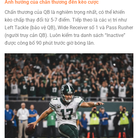
Ảnh hưởng của chấn thương đến kèo cược
Chấn thương của QB là nghiêm trọng nhất, có thể khiến
kèo chấp thay đổi từ 5-7 điểm. Tiếp theo là các vị trí như
Left Tackle (bảo vệ QB), Wide Receiver số 1 và Pass Rusher
(người truy cản QB). Luôn kiểm tra danh sách “Inactive”
được công bố 90 phút trước giờ bóng lăn.