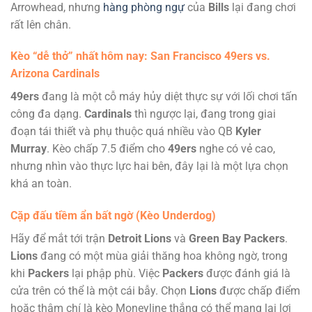
Arrowhead, nhưng
hàng phòng ngự
của
Bills
lại đang chơi
rất lên chân.
Kèo “dễ thở” nhất hôm nay: San Francisco 49ers vs.
Arizona Cardinals
49ers
đang là một cỗ máy hủy diệt thực sự với lối chơi tấn
công đa dạng.
Cardinals
thì ngược lại, đang trong giai
đoạn tái thiết và phụ thuộc quá nhiều vào QB
Kyler
Murray
. Kèo chấp 7.5 điểm cho
49ers
nghe có vẻ cao,
nhưng nhìn vào thực lực hai bên, đây lại là một lựa chọn
khá an toàn.
Cặp đấu tiềm ẩn bất ngờ (Kèo Underdog)
Hãy để mắt tới trận
Detroit Lions
và
Green Bay Packers
.
Lions
đang có một mùa giải thăng hoa không ngờ, trong
khi
Packers
lại phập phù. Việc
Packers
được đánh giá là
cửa trên có thể là một cái bẫy. Chọn
Lions
được chấp điểm
hoặc thậm chí là kèo Moneyline thắng có thể mang lại lợi