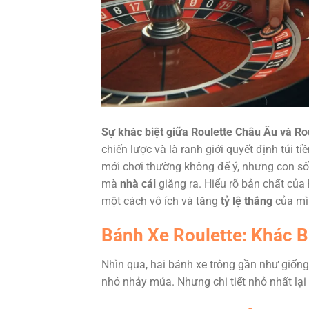
Sự khác biệt giữa Roulette Châu Âu và Ro
chiến lược và là ranh giới quyết định túi 
mới chơi thường không để ý, nhưng con số “
mà
nhà cái
giăng ra. Hiểu rõ bản chất của
một cách vô ích và tăng
tỷ lệ thắng
của mì
Bánh Xe Roulette: Khác B
Nhìn qua, hai bánh xe trông gần như giống
nhỏ nhảy múa. Nhưng chi tiết nhỏ nhất lại t