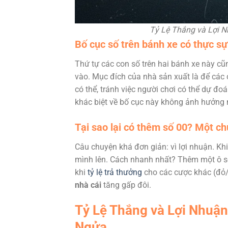
Tỷ Lệ Thắng và Lợi N
Bố cục số trên bánh xe có thực s
Thứ tự các con số trên hai bánh xe này cũ
vào. Mục đích của nhà sản xuất là để các
có thể, tránh việc người chơi có thể dự đo
khác biệt về bố cục này không ảnh hưởng 
Tại sao lại có thêm số 00? Một chú
Câu chuyện khá đơn giản: vì lợi nhuận. Kh
mình lên. Cách nhanh nhất? Thêm một ô số 
khi
tỷ lệ trả thưởng
cho các cược khác (đỏ/
nhà cái
tăng gấp đôi.
Tỷ Lệ Thắng và Lợi Nhuận
Ngửa