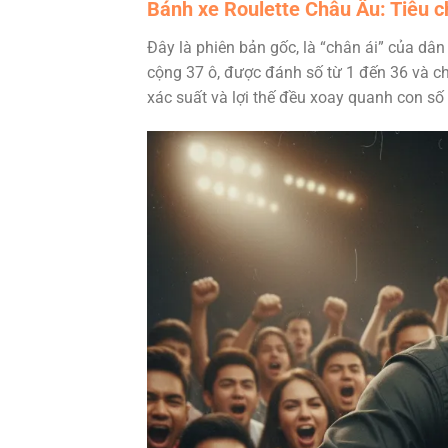
Bánh xe Roulette Châu Âu: Tiêu c
Đây là phiên bản gốc, là “chân ái” của dâ
cộng 37 ô, được đánh số từ 1 đến 36 và ch
xác suất và lợi thế đều xoay quanh con số