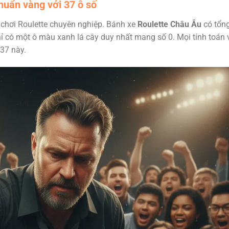
huẩn vàng với 37 ô số
n chơi Roulette chuyên nghiệp. Bánh xe
Roulette Châu Âu
có tổn
ỉ có một ô màu xanh lá cây duy nhất mang số 0. Mọi tính toán 
 37 này.