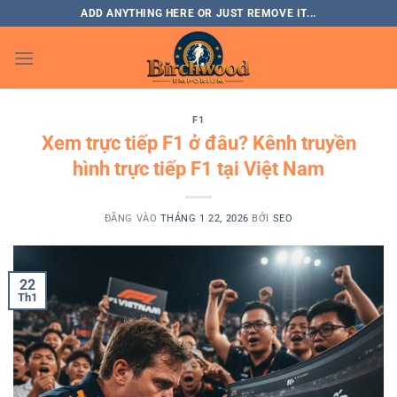
Bỏ
ADD ANYTHING HERE OR JUST REMOVE IT...
qua
nội
dung
F1
Xem trực tiếp F1 ở đâu? Kênh truyền
hình trực tiếp F1 tại Việt Nam
ĐĂNG VÀO
THÁNG 1 22, 2026
BỞI
SEO
22
Th1