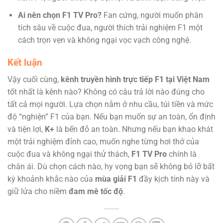
Ai nên chọn F1 TV Pro?
Fan cứng, người muốn phân
tích sâu về cuộc đua, người thích trải nghiệm F1 một
cách trọn vẹn và không ngại vọc vạch công nghệ.
Kết luận
Vậy cuối cùng,
kênh truyền hình trực tiếp F1 tại Việt Nam
tốt nhất là kênh nào? Không có câu trả lời nào đúng cho
tất cả mọi người. Lựa chọn nằm ở nhu cầu, túi tiền và mức
độ “nghiện” F1 của bạn. Nếu bạn muốn sự an toàn, ổn định
và tiện lợi,
K+
là bến đỗ an toàn. Nhưng nếu bạn khao khát
một trải nghiệm đỉnh cao, muốn nghe từng hơi thở của
cuộc đua và không ngại thử thách,
F1 TV Pro
chính là
chân ái. Dù chọn cách nào, hy vọng bạn sẽ không bỏ lỡ bất
kỳ khoảnh khắc nào của
mùa giải F1
đầy kịch tính này và
giữ lửa cho niềm
đam mê tốc độ
.