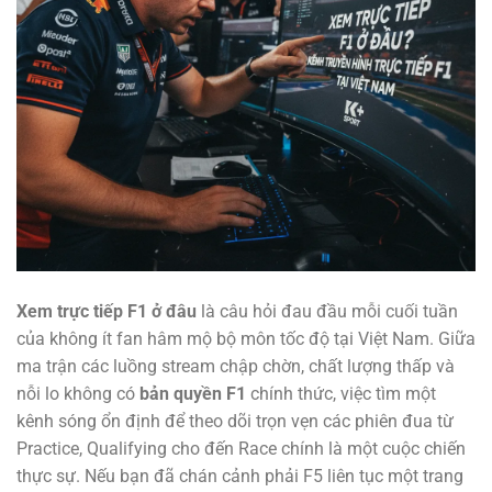
Xem trực tiếp F1 ở đâu
là câu hỏi đau đầu mỗi cuối tuần
của không ít fan hâm mộ bộ môn tốc độ tại Việt Nam. Giữa
ma trận các luồng stream chập chờn, chất lượng thấp và
nỗi lo không có
bản quyền F1
chính thức, việc tìm một
kênh sóng ổn định để theo dõi trọn vẹn các phiên đua từ
Practice, Qualifying cho đến Race chính là một cuộc chiến
thực sự. Nếu bạn đã chán cảnh phải F5 liên tục một trang