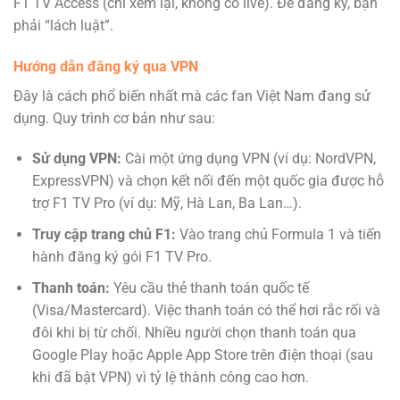
F1 TV Access (chỉ xem lại, không có live). Để đăng ký, bạn
phải “lách luật”.
Hướng dẫn đăng ký qua VPN
Đây là cách phổ biến nhất mà các fan Việt Nam đang sử
dụng. Quy trình cơ bản như sau:
Sử dụng VPN:
Cài một ứng dụng VPN (ví dụ: NordVPN,
ExpressVPN) và chọn kết nối đến một quốc gia được hỗ
trợ F1 TV Pro (ví dụ: Mỹ, Hà Lan, Ba Lan…).
Truy cập trang chủ F1:
Vào trang chủ Formula 1 và tiến
hành đăng ký gói F1 TV Pro.
Thanh toán:
Yêu cầu thẻ thanh toán quốc tế
(Visa/Mastercard). Việc thanh toán có thể hơi rắc rối và
đôi khi bị từ chối. Nhiều người chọn thanh toán qua
Google Play hoặc Apple App Store trên điện thoại (sau
khi đã bật VPN) vì tỷ lệ thành công cao hơn.