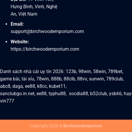
Hưng Bình, Vinh, Nghệ
An, Việt Nam
Email:
support@birchwoodemporium.com
Website:
https://birchwoodemporium.com
Danh sách nhà cái uy tín 2026:
123b
,
98win
,
58win
,
789bet
,
game bài
,
tài xỉu
,
78win
,
888b
,
88clb
,
88vv
,
sunwin
,
789club
,
abc8
,
daga
,
ee88
,
k8cc
,
kubet11
,
sanclubgo.in.net
,
ee88
,
typhu88,
xocdia88
,
b52club
,
ysb66
,
hay
vin777
Copyright 2026 ©
Birchwoodemporium