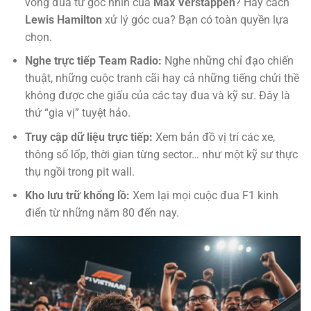
vòng đua từ góc nhìn của
Max Verstappen
? Hay cách
Lewis Hamilton
xử lý góc cua? Bạn có toàn quyền lựa
chọn.
Nghe trực tiếp Team Radio:
Nghe những chỉ đạo chiến
thuật, những cuộc tranh cãi hay cả những tiếng chửi thề
không được che giấu của các tay đua và kỹ sư. Đây là
thứ “gia vị” tuyệt hảo.
Truy cập dữ liệu trực tiếp:
Xem bản đồ vị trí các xe,
thông số lốp, thời gian từng sector… như một kỹ sư thực
thụ ngồi trong pit wall.
Kho lưu trữ khổng lồ:
Xem lại mọi cuộc đua F1 kinh
điển từ những năm 80 đến nay.