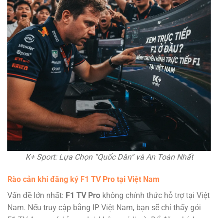
K+ Sport: Lựa Chọn “Quốc Dân” và An Toàn Nhất
Rào cản khi đăng ký F1 TV Pro tại Việt Nam
Vấn đề lớn nhất:
F1 TV Pro
không chính thức hỗ trợ tại Việt
Nam. Nếu truy cập bằng IP Việt Nam, bạn sẽ chỉ thấy gói