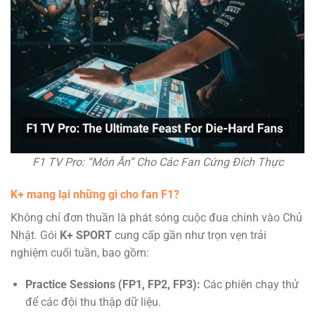
F1 TV Pro: “Món Ăn” Cho Các Fan Cứng Đích Thực
K+ mang lại những gì cho fan F1?
Không chỉ đơn thuần là phát sóng cuộc đua chính vào Chủ
Nhật. Gói
K+ SPORT
cung cấp gần như trọn vẹn trải
nghiệm cuối tuần, bao gồm:
Practice Sessions (FP1, FP2, FP3):
Các phiên chạy thử
để các đội thu thập dữ liệu.