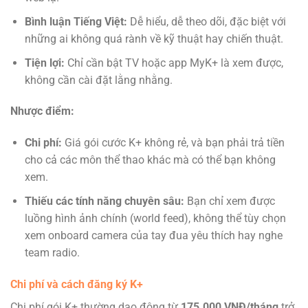
Bình luận Tiếng Việt:
Dễ hiểu, dễ theo dõi, đặc biệt với
những ai không quá rành về kỹ thuật hay chiến thuật.
Tiện lợi:
Chỉ cần bật TV hoặc app MyK+ là xem được,
không cần cài đặt lằng nhằng.
Nhược điểm:
Chi phí:
Giá gói cước K+ không rẻ, và bạn phải trả tiền
cho cả các môn thể thao khác mà có thể bạn không
xem.
Thiếu các tính năng chuyên sâu:
Bạn chỉ xem được
luồng hình ảnh chính (world feed), không thể tùy chọn
xem onboard camera của tay đua yêu thích hay nghe
team radio.
Chi phí và cách đăng ký K+
Chi phí gói K+ thường dao động từ
175.000 VNĐ/tháng
trở