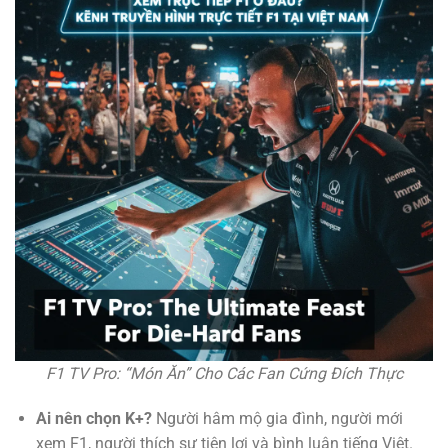
F1 TV Pro: “Món Ăn” Cho Các Fan Cứng Đích Thực
Ai nên chọn K+?
Người hâm mộ gia đình, người mới
xem F1, người thích sự tiện lợi và bình luận tiếng Việt.