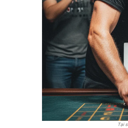
Tại s