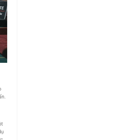
ò
ẩn.
ột
dụ
ực