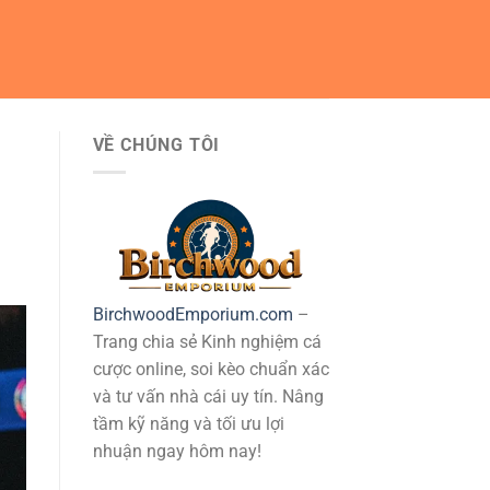
VỀ CHÚNG TÔI
BirchwoodEmporium.com
–
Trang chia sẻ Kinh nghiệm cá
cược online, soi kèo chuẩn xác
và tư vấn nhà cái uy tín. Nâng
tầm kỹ năng và tối ưu lợi
nhuận ngay hôm nay!