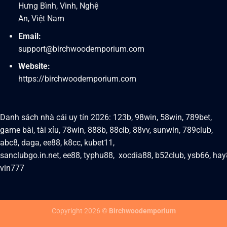
Hưng Bình, Vinh, Nghệ
An, Việt Nam
Email:
support@birchwoodemporium.com
Website:
https://birchwoodemporium.com
Danh sách nhà cái uy tín 2026:
123b
,
98win
,
58win
,
789bet
,
game bài
,
tài xỉu
,
78win
,
888b
,
88clb
,
88vv
,
sunwin
,
789club
,
abc8
,
daga
,
ee88
,
k8cc
,
kubet11
,
sanclubgo.in.net
,
ee88
,
typhu88,
xocdia88
,
b52club
,
ysb66
,
hay
vin777
Copyright 2026 ©
Birchwoodemporium