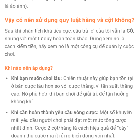
là ảo ảnh).
Vậy có nên sử dụng quy luật hàng và cột không?
Sau khi phân tích khá tiêu cực, câu trả lời của tôi vẫn là
CÓ
,
nhưng với một tư duy hoàn toàn khác. Đừng xem nó là
cách kiếm tiền, hãy xem nó là một công cụ để quản lý cuộc
chơi.
Khi nào nên áp dụng?
Khi bạn muốn chơi lâu:
Chiến thuật này giúp bạn tồn tại
ở bàn cược lâu hơn so với cược thẳng, vì tần suất thắng
cao. Nó phù hợp khi bạn chơi để giải trí, để tận hưởng
không khí.
Khi cần hoàn thành yêu cầu vòng cược:
Một số khuyến
mãi yêu cầu người chơi phải đạt một mức tổng cược
nhất định. Cược 2 cột/hàng là cách hiệu quả để “cày”
doanh thu cược mà ít rủi ro biến động vốn nhất.