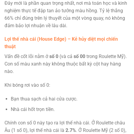
Đây mới là phần quan trọng nhất, nơi mà toán học và kinh
nghiệm thực tế đập tan ảo tưởng màu hồng. Tỷ lệ thắng
66% chỉ đúng trên lý thuyết của một vòng quay, nó không
đảm bảo lợi nhuận về lâu dài.
Lợi thế nhà cái (House Edge) – Kẻ hủy diệt mọi chiến
thuật
Vấn đề cốt lõi nằm ở
số 0
(và cả
số 00
trong Roulette Mỹ).
Con số màu xanh này không thuộc bất kỳ cột hay hàng
nào.
Khi bóng rơi vào số 0:
Bạn thua sạch cả hai cửa cược.
Nhà cái hốt trọn tiền.
Chính con số 0 này tạo ra lợi thế nhà cái. Ở Roulette châu
Âu (1 số 0), lợi thế nhà cái là
2.7%
. Ở Roulette Mỹ (2 số 0),