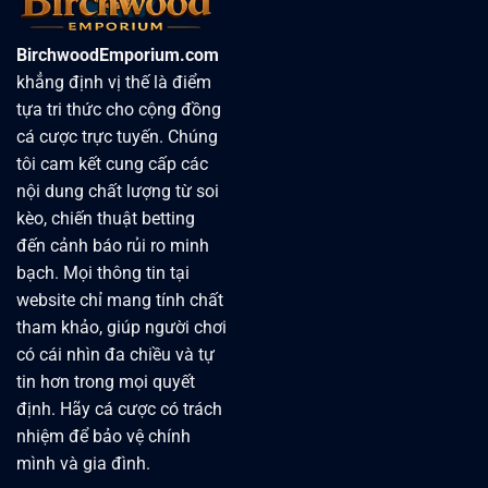
BirchwoodEmporium.com
khẳng định vị thế là điểm
tựa tri thức cho cộng đồng
cá cược trực tuyến. Chúng
tôi cam kết cung cấp các
nội dung chất lượng từ soi
kèo, chiến thuật betting
đến cảnh báo rủi ro minh
bạch. Mọi thông tin tại
website chỉ mang tính chất
tham khảo, giúp người chơi
có cái nhìn đa chiều và tự
tin hơn trong mọi quyết
định. Hãy cá cược có trách
nhiệm để bảo vệ chính
mình và gia đình.