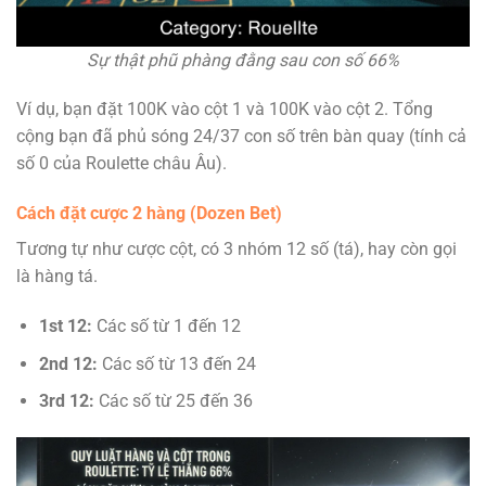
Sự thật phũ phàng đằng sau con số 66%
Ví dụ, bạn đặt 100K vào cột 1 và 100K vào cột 2. Tổng
cộng bạn đã phủ sóng 24/37 con số trên bàn quay (tính cả
số 0 của Roulette châu Âu).
Cách đặt cược 2 hàng (Dozen Bet)
Tương tự như cược cột, có 3 nhóm 12 số (tá), hay còn gọi
là hàng tá.
1st 12:
Các số từ 1 đến 12
2nd 12:
Các số từ 13 đến 24
3rd 12:
Các số từ 25 đến 36