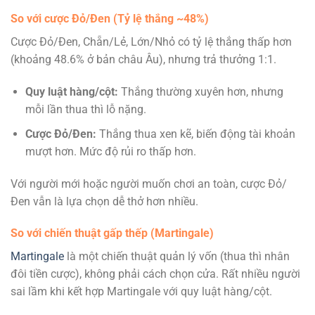
So với cược Đỏ/Đen (Tỷ lệ thắng ~48%)
Cược Đỏ/Đen, Chẵn/Lẻ, Lớn/Nhỏ có tỷ lệ thắng thấp hơn
(khoảng 48.6% ở bản châu Âu), nhưng trả thưởng 1:1.
Quy luật hàng/cột:
Thắng thường xuyên hơn, nhưng
mỗi lần thua thì lỗ nặng.
Cược Đỏ/Đen:
Thắng thua xen kẽ, biến động tài khoản
mượt hơn. Mức độ rủi ro thấp hơn.
Với người mới hoặc người muốn chơi an toàn, cược Đỏ/
Đen vẫn là lựa chọn dễ thở hơn nhiều.
So với chiến thuật gấp thếp (Martingale)
Martingale
là một chiến thuật quản lý vốn (thua thì nhân
đôi tiền cược), không phải cách chọn cửa. Rất nhiều người
sai lầm khi kết hợp Martingale với quy luật hàng/cột.